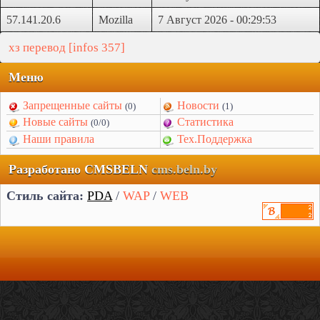
57.141.20.6
Mozilla
7 Август 2026 - 00:29:53
хз перевод [infos 357]
Меню
Запрещенные сайты
Новости
(0)
(1)
Новые сайты
Статистика
(0/0)
Наши правила
Тех.Поддержка
Разработано CMSBELN
cms.beln.by
Стиль сайта:
PDA
/
WAP
/
WEB