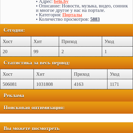
• Адрес:
beln.by
• Описание: Новости, музыка, видео, сонник
и многое другое у нас на портале.
• Категория:
Порталы
• Количество просмотров:
5883
Сегодня:
Хост
Хит
Приход
Уход
20
99
2
1
Статистика за весь период:
Хост
Хит
Приход
Уход
506081
1031808
4163
1171
Реклама
Поисковая оптимизация:
Вы можете посмотреть