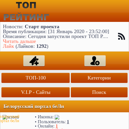
Новости:
Старт проекта
Время публикации: [31 Январь 2020 - 23:52:00]
Описание: Сегодня запустили проект ТОП Р....
Читать дальше
Лайк
(Лайков:
1292
)
ТОП-100
Категории
V.I.P - Сайты
Поиск
Белорусский портал беЛн
• Иконка:
елорусский
ортал беЛн
• Пользователь:
1
• Онлайн:
1