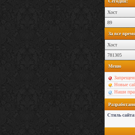
Сегодня:
Хост
89
За все врем
Хост
781305
Меню
Запрещен
Новые са
Наши пра
Разработа
Стиль сайта