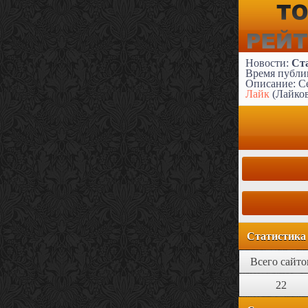
Новости:
Ст
Время публик
Описание: Се
Лайк
(Лайко
Статистика
Всего сайто
22