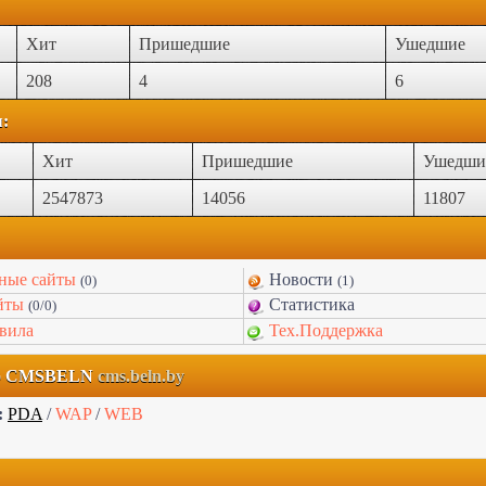
Хит
Пришедшие
Ушедшие
208
4
6
я:
Хит
Пришедшие
Ушедши
2547873
14056
11807
ные сайты
Новости
(0)
(1)
йты
Статистика
(0/0)
вила
Тех.Поддержка
но CMSBELN
cms.beln.by
:
PDA
/
WAP
/
WEB