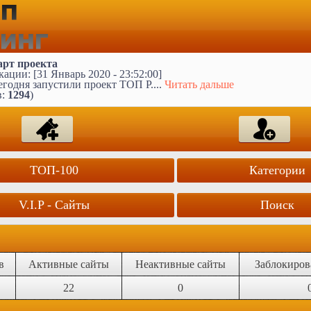
арт проекта
ации: [31 Январь 2020 - 23:52:00]
годня запустили проект ТОП Р....
Читать дальше
в:
1294
)
ТОП-100
Категории
V.I.P - Сайты
Поиск
в
Активные сайты
Неактивные сайты
Заблокиров
22
0