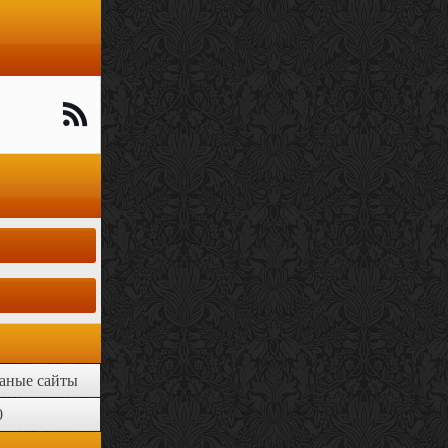
аные сайты
0