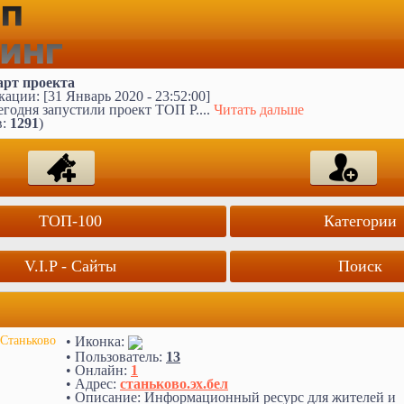
арт проекта
ации: [31 Январь 2020 - 23:52:00]
годня запустили проект ТОП Р....
Читать дальше
в:
1291
)
ТОП-100
Категории
V.I.P - Сайты
Поиск
• Иконка:
Станьково
• Пользователь:
13
• Онлайн:
1
• Адрес:
станьково.эх.бел
• Описание: Информационный ресурс для жителей и