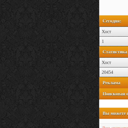
Сегодня:
Хост
1
Статистика 
Хост
20454
Реклама
Поисковая 
Вы можете 