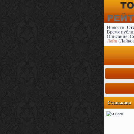
Новости:
Ст
Время публик
Описание: Се
Лайк
(Лайко
Станьково