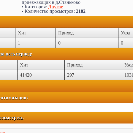
приезжающих в д.Станьково
• Категория:
Другое
• Количество просмотров:
2182
Хит
Приход
Уход
1
0
0
за весь период:
Хит
Приход
Ухо
41420
297
103
оптимизация:
посмотреть