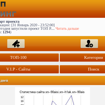
арт проекта
ации: [31 Январь 2020 - 23:52:00]
годня запустили проект ТОП Р....
Читать дальше
в:
1294
)
ТОП-100
Категории
V.I.P - Сайты
Поиск
 дней