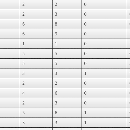
2
2
0
2
3
0
6
8
0
6
9
0
1
1
0
5
5
0
5
5
0
3
3
1
2
2
0
4
6
0
2
3
0
3
6
1
3
3
1