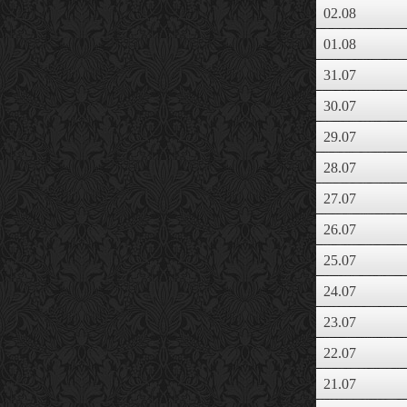
02.08
01.08
31.07
30.07
29.07
28.07
27.07
26.07
25.07
24.07
23.07
22.07
21.07