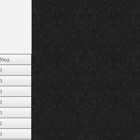
Уход
0
0
0
0
0
2
0