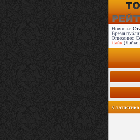
Новости:
Ст
Время публик
Описание: Се
Лайк
(Лайко
Статистика