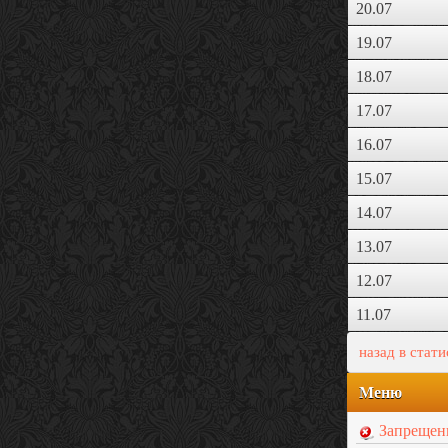
20.07
19.07
18.07
17.07
16.07
15.07
14.07
13.07
12.07
11.07
назад в стат
Меню
Запрещен