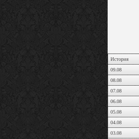
История
09.08
08.08
07.08
06.08
05.08
04.08
03.08