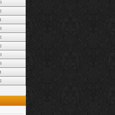
0
2
1
3
2
2
0
3
1
2