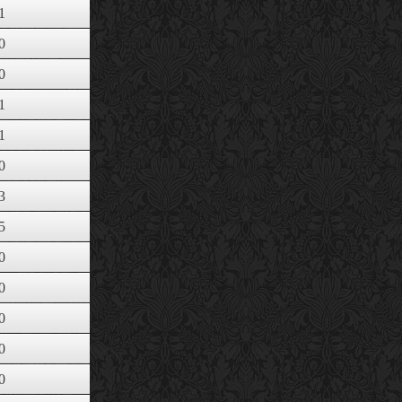
1
0
0
1
1
0
3
5
0
0
0
0
0