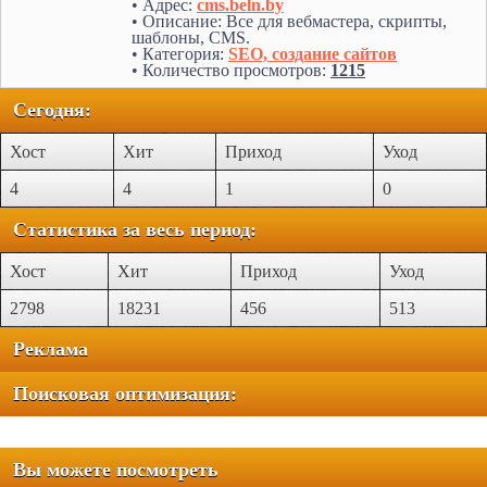
• Адрес:
cms.beln.by
• Описание: Все для вебмастера, скрипты,
шаблоны, CMS.
• Категория:
SEO, создание сайтов
• Количество просмотров:
1215
Сегодня:
Хост
Хит
Приход
Уход
4
4
1
0
Статистика за весь период:
Хост
Хит
Приход
Уход
2798
18231
456
513
Реклама
Поисковая оптимизация:
Вы можете посмотреть