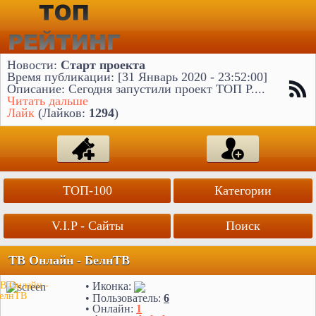
Новости:
Старт проекта
Время публикации: [31 Январь 2020 - 23:52:00]
Описание: Сегодня запустили проект ТОП Р....
Читать дальше
Лайк
(Лайков:
1294
)
ТОП-100
Категории
V.I.P - Сайты
Поиск
ТВ Онлайн - БелнТВ
• Иконка:
В Онлайн -
елнТВ
• Пользователь:
6
• Онлайн:
1