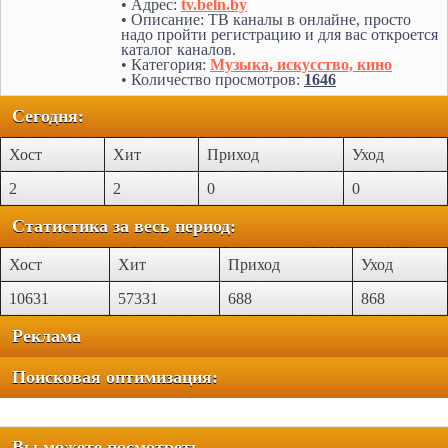
• Адрес:
tv.beln.by
• Описание: ТВ каналы в онлайне, просто
надо пройти регистрацию и для вас откроется
каталог каналов.
• Категория:
Музыка, искусство, кино
• Количество просмотров:
1646
Сегодня:
Хост
Хит
Приход
Уход
2
2
0
0
Статистика за весь период:
Хост
Хит
Приход
Уход
10631
57331
688
868
Реклама
Поисковая оптимизация:
Вы можете посмотреть