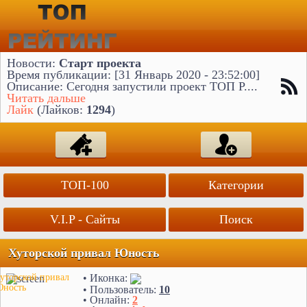
Новости:
Старт проекта
Время публикации: [31 Январь 2020 - 23:52:00]
Описание: Сегодня запустили проект ТОП Р....
Читать дальше
Лайк
(Лайков:
1294
)
ТОП-100
Категории
V.I.P - Сайты
Поиск
Хуторской привал Юность
• Иконка:
уторской привал
ность
• Пользователь:
10
• Онлайн:
2