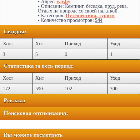
• Адрес:
y.jy.by
• Описание: Кемпинг, беседка, пруд, река.
Отдых на природе со своей палаткой.
• Категория:
Путешествия, туризм
• Количество просмотров:
544
Сегодня:
Хост
Хит
Приход
Уход
3
5
0
1
Статистика за весь период:
Хост
Хит
Приход
Уход
172
590
102
300
Реклама
Поисковая оптимизация:
Вы можете посмотреть