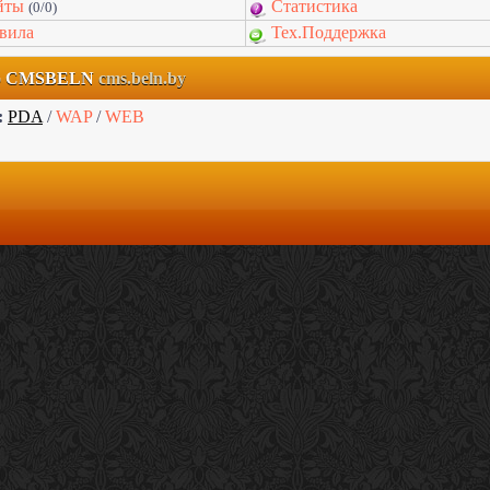
йты
Статистика
(0/0)
вила
Тех.Поддержка
но CMSBELN
cms.beln.by
:
PDA
/
WAP
/
WEB