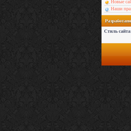
Новые са
Наши пра
Разработа
Стиль сайта