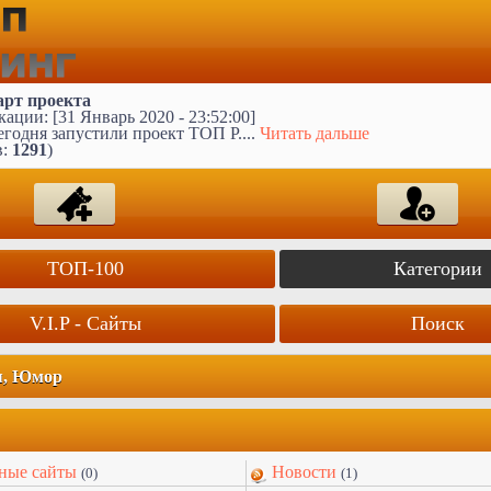
арт проекта
ации: [31 Январь 2020 - 23:52:00]
годня запустили проект ТОП Р....
Читать дальше
в:
1291
)
ТОП-100
Категории
V.I.P - Сайты
Поиск
я, Юмор
ные сайты
Новости
(0)
(1)