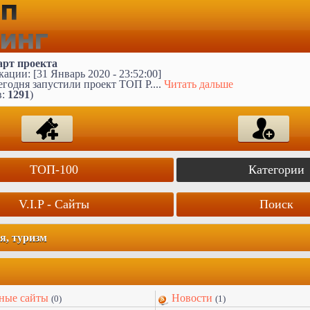
арт проекта
ации: [31 Январь 2020 - 23:52:00]
годня запустили проект ТОП Р....
Читать дальше
в:
1291
)
ТОП-100
Категории
V.I.P - Сайты
Поиск
я, туризм
ные сайты
Новости
(0)
(1)