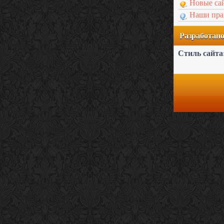
Новые са
Наши пра
Разработа
Стиль сайта