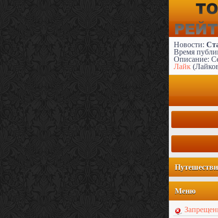
Новости:
Ст
Время публик
Описание: Се
Лайк
(Лайко
Путешестви
Меню
Запрещен