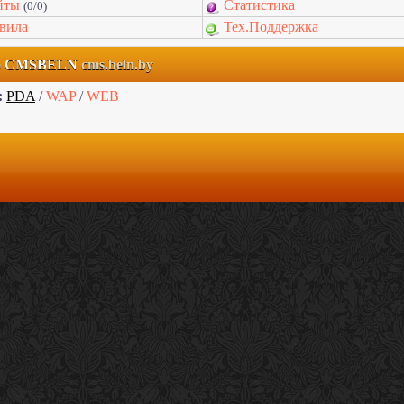
йты
Статистика
(0/0)
вила
Тех.Поддержка
но CMSBELN
cms.beln.by
:
PDA
/
WAP
/
WEB